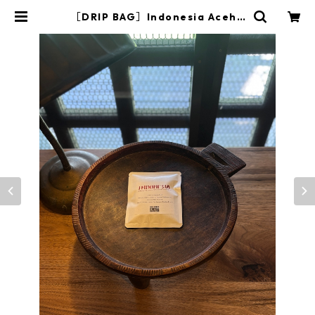
［DRIP BAG］Indonesia Aceh /
インドネシア・アチェ | Hill Pine’s
Coffee Roasters