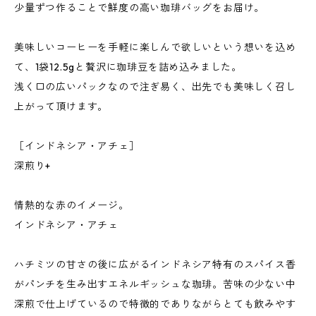
少量ずつ作ることで鮮度の高い珈琲バッグをお届け。
美味しいコーヒーを手軽に楽しんで欲しいという想いを込め
て、1袋12.5gと贅沢に珈琲豆を詰め込みました。
浅く口の広いパックなので注ぎ易く、出先でも美味しく召し
上がって頂けます。
［インドネシア・アチェ］
深煎り+
情熱的な赤のイメージ。
インドネシア・アチェ
ハチミツの甘さの後に広がるインドネシア特有のスパイス香
がパンチを生み出すエネルギッシュな珈琲。苦味の少ない中
深煎で仕上げているので特徴的でありながらとても飲みやす