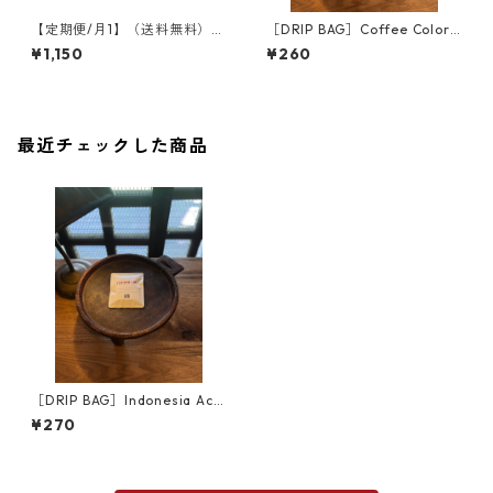
【定期便/月1】（送料無料）グ
［DRIP BAG］Coffee Color S
アテマラ・サンディエゴブエ
cene Blend
¥1,150
¥260
ナビスタ農園 100g~300g
最近チェックした商品
［DRIP BAG］Indonesia Ace
h / インドネシア・アチェ
¥270