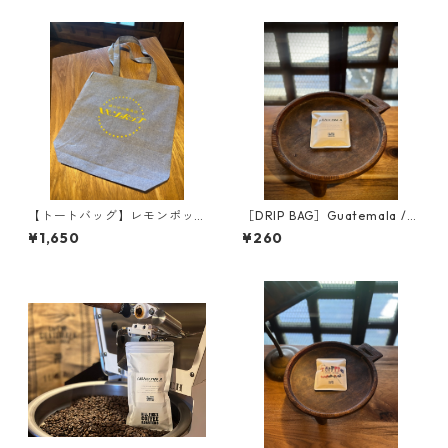
【トートバッグ】レモンポッ
［DRIP BAG］Guatemala /
プ
グアテマラ
¥1,650
¥260