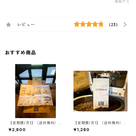
通報する
レビュー
(23)
おすすめ商品
【定期便/月1】（送料無料）ド
【定期便/月1】（送料無料）コ
リップバッグ10袋セット 5種
スタリカ・カンデリージャ農
¥2,800
¥1,280
類×2
園 100g〜300g