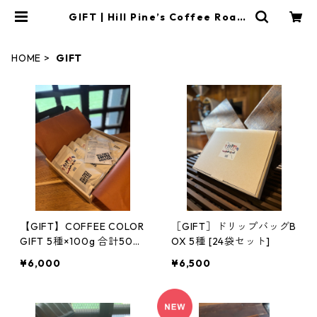
GIFT | Hill Pine’s Coffee Roast
ers
HOME
GIFT
【GIFT】COFFEE COLOR
［GIFT］ドリップバッグB
GIFT 5種×100g 合計500
OX 5種 [24袋セット]
g
¥6,000
¥6,500